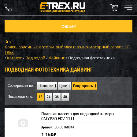
ФИЛЬТР
Лодки, лодочные моторы, рыбалка и водно-моторный сервис | E-
TREX
/
Каталог
/
Под водой
/
Дайвинг
/
Подводная фототехника
ПОДВОДНАЯ ФОТОТЕХНИКА ДАЙВИНГ
Сортировать по:
Название
Цене
Популярнось
Показывать по:
12
24
36
48
Плавник-кассета для подводной камеры
CALYPSO FDV-1111
00-00168044
Артикул:
1 160
₽