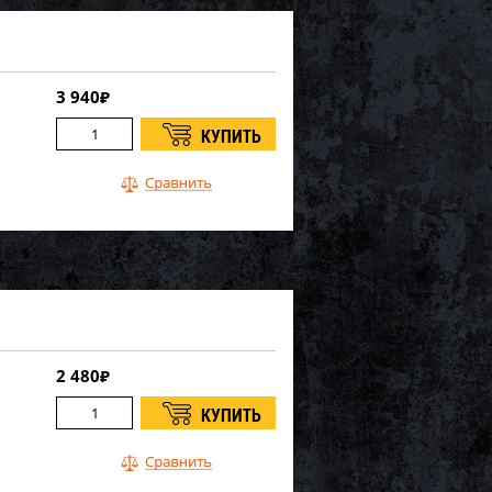
3 940
₽
2 480
₽