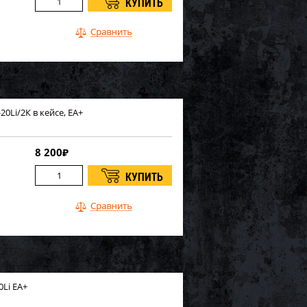
0Li/2К в кейсе, ЕА+
8 200
₽
Li ЕА+