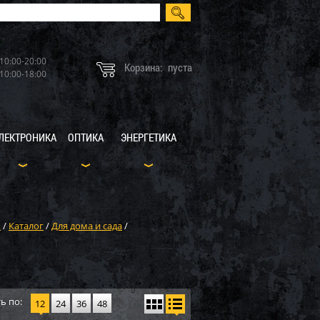
10:00-20:00
Корзина:
пуста
10:00-18:00
ЛЕКТРОНИКА
ОПТИКА
ЭНЕРГЕТИКА
X
/
Каталог
/
Для дома и сада
/
ь по:
12
24
36
48