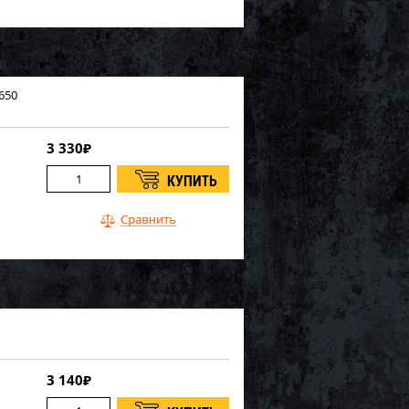
650
3 330
₽
3 140
₽