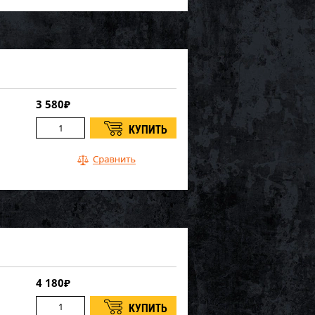
3 580
₽
4 180
₽