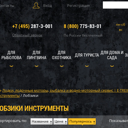
онтакты
Вход
Регистрация
пн-сб
+7 (495)
287-3-001
8 (800)
775-83-01
вс
Обратный звонок
По России бесплатный
ДЛЯ
ДЛЯ
ДЛЯ
ДЛЯ ДОМА И
ДЛЯ ТУРИСТА
Э
РЫБОЛОВА
ПИНГВИНА
ОХОТНИКА
САДА
Лодки, лодочные моторы, рыбалка и водно-моторный сервис | E-TRE
струменты
/
Лобзики
ОБЗИКИ ИНСТРУМЕНТЫ
ортировать по:
Показыват
Название
Цене
Популярнось