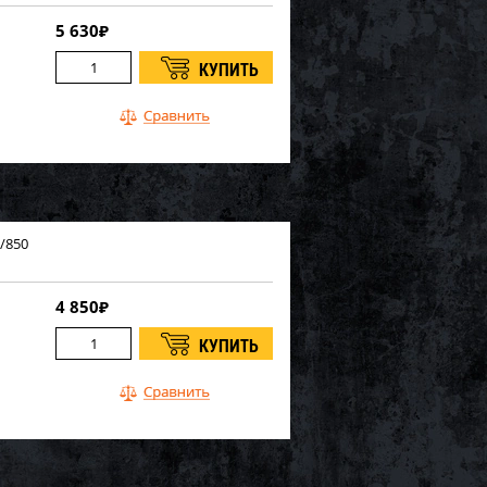
5 630
₽
/850
4 850
₽