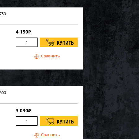
750
4 130
₽
600
3 030
₽