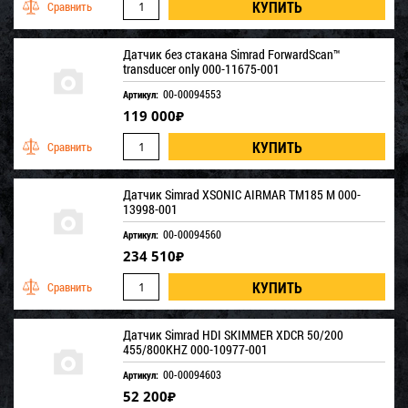
Датчик без стакана Simrad ForwardScan™
transducer only 000-11675-001
00-00094553
Артикул:
119 000
₽
Датчик Simrad XSONIC AIRMAR TM185 M 000-
13998-001
00-00094560
Артикул:
234 510
₽
Датчик Simrad HDI SKIMMER XDCR 50/200
455/800KHZ 000-10977-001
00-00094603
Артикул:
52 200
₽