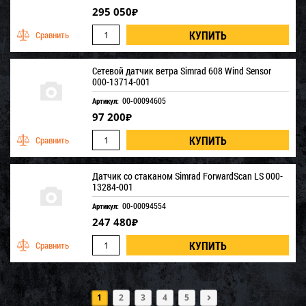
295 050
₽
Сетевой датчик ветра Simrad 608 Wind Sensor
000-13714-001
00-00094605
Артикул:
97 200
₽
Датчик со стаканом Simrad ForwardScan LS 000-
13284-001
00-00094554
Артикул:
247 480
₽
1
2
3
4
5