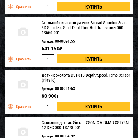
Стальной сквозной датчик Simrad StructureScan
3D Stainless Steel Dual Thru-Hull Transducer 000-
13560-001
00-00094555
Артикул:
641 150
₽
Датчик эхолота DST-810 Depth/Speed/Temp Sensor
(Plastic)
00-00254753
Артикул:
80 900
₽
Сквозной датчик Simrad XSONIC AIRMAR SS175M
12 DEG 000-13778-001
00-00094592
Артикул: