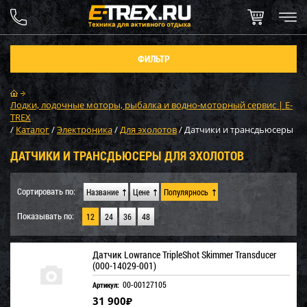
ФИЛЬТР
Лодки, лодочные моторы, рыбалка и водно-моторный сервис | E-
TREX
/
Каталог
/
Электроника
/
Для эхолотов
/
Датчики и трансдьюсеры
ДАТЧИКИ И ТРАНСДЬЮСЕРЫ ДЛЯ ЭХОЛОТОВ
Сортировать по:
Название
Цене
Популярнось
Показывать по:
12
24
36
48
Датчик Lowrance TripleShot Skimmer Transducer
(000-14029-001)
00-00127105
Артикул:
31 900
₽