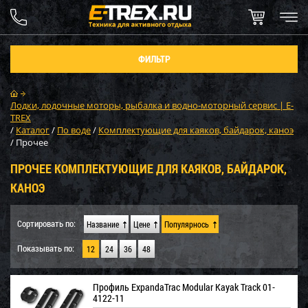
ФИЛЬТР
Лодки, лодочные моторы, рыбалка и водно-моторный сервис | E-
TREX
/
Каталог
/
По воде
/
Комплектующие для каяков, байдарок, каноэ
/
Прочее
ПРОЧЕЕ КОМПЛЕКТУЮЩИЕ ДЛЯ КАЯКОВ, БАЙДАРОК,
КАНОЭ
Сортировать по:
Название
Цене
Популярнось
Показывать по:
12
24
36
48
Профиль ExpandaTrac Modular Kayak Track 01-
4122-11