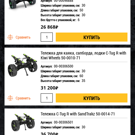
00-00096888
Артикул:
30
Ширина габарит упаковки, см:
50
Длина габарит упаковки, см:
30
Высота габарит упаковки, см:
6
Вес брутто с упаковкой, кг:
26 868
₽
Тележка для каяка, сапборда, лодки C-Tug R with
Kiwi Wheels 50-0010-71
00-00306500
Артикул:
30
Ширина габарит упаковки, см:
60
Длина габарит упаковки, см:
35
Высота габарит упаковки, см:
31 200
₽
Тележка C-Tug R with SandTrakz 50-0014-71
00-00306501
Артикул:
30
Ширина габарит упаковки, см:
36 700
₽