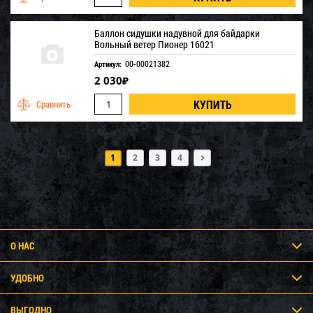
Баллон сидушки надувной для байдарки
Вольный ветер Пионер 16021
00-00021382
Артикул:
2 030
₽
1
2
3
4
О НАС
УДОБНО
ВЫГОДНО