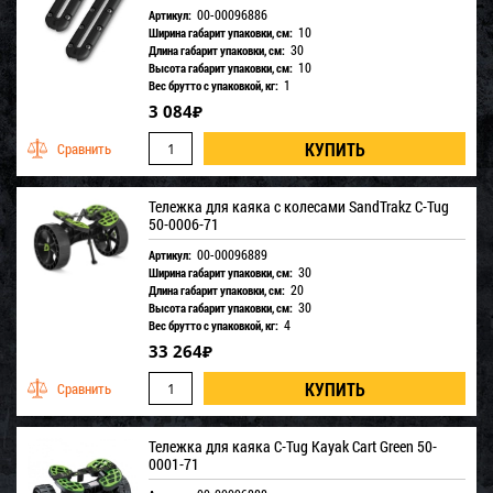
00-00096886
Артикул:
10
Ширина габарит упаковки, см:
30
Длина габарит упаковки, см:
10
Высота габарит упаковки, см:
1
Вес брутто с упаковкой, кг:
3 084
₽
Тележка для каяка с колесами SandTrakz C-Tug
50-0006-71
00-00096889
Артикул:
30
Ширина габарит упаковки, см:
20
Длина габарит упаковки, см:
30
Высота габарит упаковки, см:
4
Вес брутто с упаковкой, кг:
33 264
₽
Тележка для каяка C-Tug Kayak Cart Green 50-
0001-71