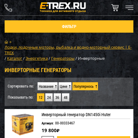
ФИЛЬТР
Лодки, лодочные моторы, рыбалка и водно-моторный сервис | E-
TREX
/
Каталог
/
Энергетика
/
Генераторы
/
Инверторные
ИНВЕРТОРНЫЕ ГЕНЕРАТОРЫ
Сортировать по:
Название
Цене
Популярнось
Показывать по:
12
24
36
48
Инверторный генератор DN1450i Huter
00-00333467
Артикул:
19 800
₽