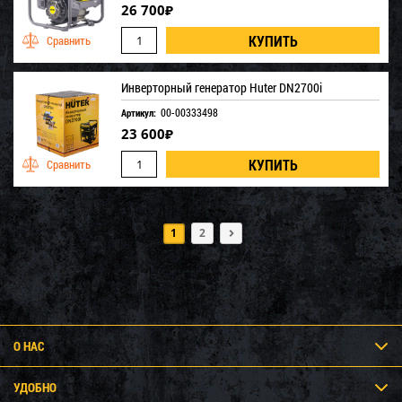
26 700
₽
Инверторный генератор Huter DN2700i
00-00333498
Артикул:
23 600
₽
1
2
О НАС
УДОБНО