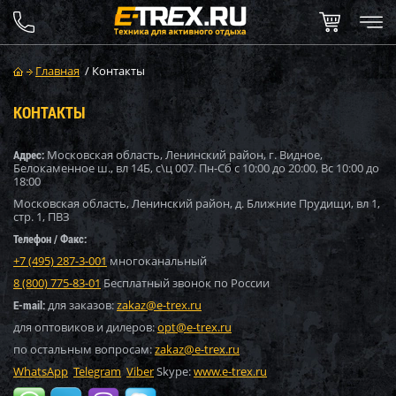
Главная
/
Контакты
КОНТАКТЫ
Адрес:
Московская область, Ленинский район, г. Видное,
Белокаменное ш., вл 14Б, с\ц 007. Пн-Сб с 10:00 до 20:00, Вс 10:00 до
18:00
Московская область, Ленинский район, д. Ближние Прудищи, вл 1,
стр. 1, ПВЗ
Телефон / Факс:
+7 (495) 287-3-001
многоканальный
8 (800) 775-83-01
Бесплатный звонок по России
E-mail:
для заказов:
zakaz@e-trex.ru
для оптовиков и дилеров:
opt@e-trex.ru
по остальным вопросам:
zakaz@e-trex.ru
WhatsApp
Telegram
Viber
Skype:
www.e-trex.ru