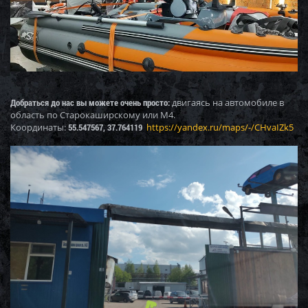
Добраться до нас вы можете очень просто:
двигаясь на автомобиле в
область по Старокаширскому или М4.
Координаты:
55.547567, 37.764119
https://yandex.ru/maps/-/CHvaIZk5