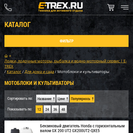
КАТАЛОГ
ФИЛЬТР
Лодки, лодочные моторы, рыбалка и водно-моторный сервис | E-
TREX
/
Каталог
/
Для дома и сада
/
Мотоблоки и культиваторы
МОТОБЛОКИ И КУЛЬТИВАТОРЫ
Сортировать по:
Название
Цене
Популярнось
Показывать по:
12
24
36
48
Бензиновый двигатель Honda с горизонтальным
валом GX 200 UT2 GX200UT2-QXE5