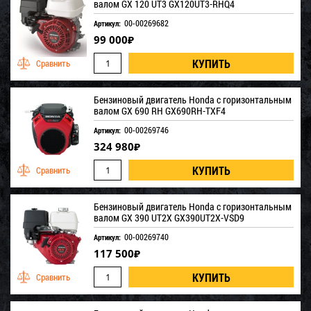
валом GX 120 UT3 GX120UT3-RHQ4
00-00269682
Артикул:
99 000
₽
Бензиновый двигатель Honda с горизонтальным
валом GX 690 RH GX690RH-TXF4
00-00269746
Артикул:
324 980
₽
Бензиновый двигатель Honda с горизонтальным
валом GX 390 UT2X GX390UT2X-VSD9
00-00269740
Артикул:
117 500
₽