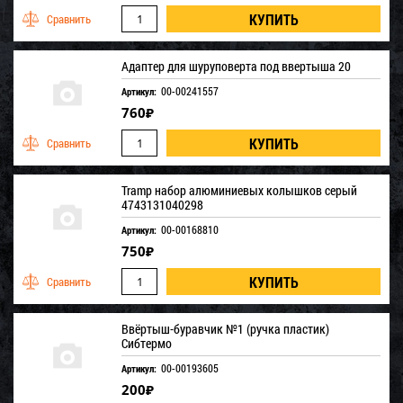
Адаптер для шуруповерта под ввертыша 20
00-00241557
Артикул:
760
₽
Tramp набор алюминиевых колышков серый
4743131040298
00-00168810
Артикул:
750
₽
Ввёртыш-буравчик №1 (ручка пластик)
Сибтермо
00-00193605
Артикул:
200
₽