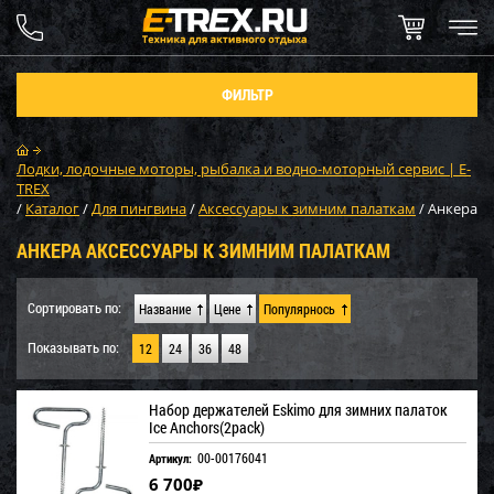
ФИЛЬТР
Лодки, лодочные моторы, рыбалка и водно-моторный сервис | E-
TREX
/
Каталог
/
Для пингвина
/
Аксессуары к зимним палаткам
/
Анкера
АНКЕРА АКСЕССУАРЫ К ЗИМНИМ ПАЛАТКАМ
Сортировать по:
Название
Цене
Популярнось
Показывать по:
12
24
36
48
Набор держателей Eskimo для зимних палаток
Ice Anchors(2pack)
00-00176041
Артикул:
6 700
₽