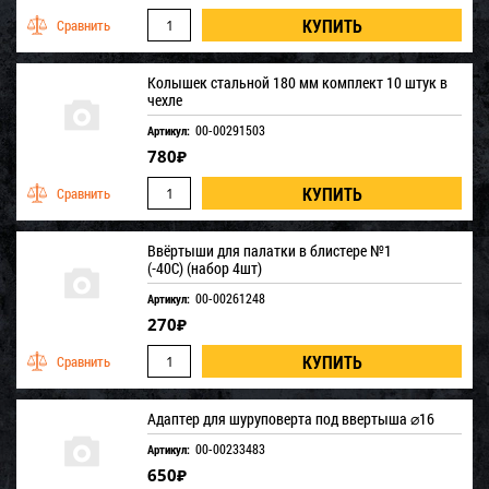
Колышек стальной 180 мм комплект 10 штук в
чехле
00-00291503
Артикул:
780
₽
Ввёртыши для палатки в блистере №1
(-40С) (набор 4шт)
00-00261248
Артикул:
270
₽
Адаптер для шуруповерта под ввертыша ⌀16
00-00233483
Артикул:
650
₽