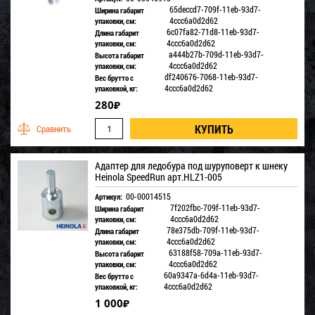
65deccd7-709f-11eb-93d7-
Ширина габарит
4ccc6a0d2d62
упаковки, см:
6c07fa82-71d8-11eb-93d7-
Длина габарит
4ccc6a0d2d62
упаковки, см:
a444b27b-709d-11eb-93d7-
Высота габарит
4ccc6a0d2d62
упаковки, см:
df240676-7068-11eb-93d7-
Вес брутто с
4ccc6a0d2d62
упаковкой, кг:
280
₽
Адаптер для ледобура под шуруповерт к шнеку
Heinola SpeedRun арт.HLZ1-005
00-00014515
Артикул:
7f202fbc-709f-11eb-93d7-
Ширина габарит
4ccc6a0d2d62
упаковки, см:
78e375db-709f-11eb-93d7-
Длина габарит
4ccc6a0d2d62
упаковки, см:
63188f58-709a-11eb-93d7-
Высота габарит
4ccc6a0d2d62
упаковки, см:
60a9347a-6d4a-11eb-93d7-
Вес брутто с
4ccc6a0d2d62
упаковкой, кг:
1 000
₽