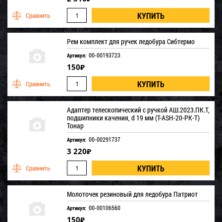
Рем комплект для ручек ледобура Сибтермо
00-00193723
Артикул:
150
₽
Адаптер телескопический с ручкой АШ.2023.ПК.Т,
подшипники качения, d 19 мм (T-ASH-20-PK-T)
Тонар
00-00291737
Артикул:
3 220
₽
Молоточек резиновый для ледобура Патриот
00-00106560
Артикул:
150
₽