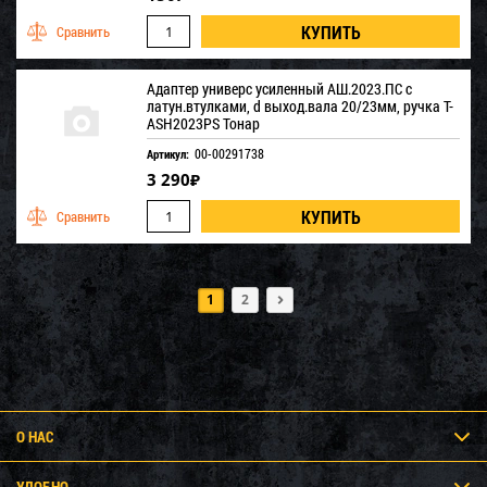
Адаптер универс усиленный АШ.2023.ПС с
латун.втулками, d выход.вала 20/23мм, ручка T-
ASH2023PS Тонар
00-00291738
Артикул:
3 290
₽
1
2
О НАС
УДОБНО