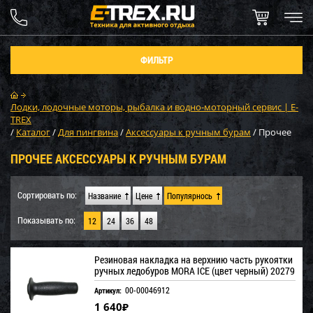
ФИЛЬТР
Лодки, лодочные моторы, рыбалка и водно-моторный сервис | E-
TREX
/
Каталог
/
Для пингвина
/
Аксессуары к ручным бурам
/
Прочее
ПРОЧЕЕ АКСЕССУАРЫ К РУЧНЫМ БУРАМ
Сортировать по:
Название
Цене
Популярнось
Показывать по:
12
24
36
48
Резиновая накладка на верхнию часть рукоятки
ручных ледобуров MORA ICE (цвет черный) 20279
00-00046912
Артикул:
1 640
₽