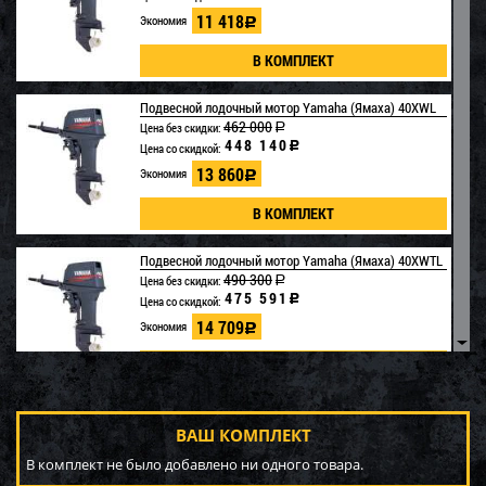
11 418
Экономия
c
Загружается...
Подвесной лодочный мотор Yamaha (Ямаха) 40XWL
462 000
Цена без скидки:
a
448 140
c
Цена со скидкой:
13 860
Экономия
Загружается...
c
Подвесной лодочный мотор Yamaha (Ямаха) 40XWTL
490 300
Цена без скидки:
a
475 591
c
Цена со скидкой:
Загружается...
14 709
Экономия
c
▼
Подвесной лодочный мотор Yamaha (Ямаха) 85AETL
714 100
ВАШ КОМПЛЕКТ
Цена без скидки:
a
Загружается...
692 677
c
Цена со скидкой:
В комплект не было добавлено ни одного товара.
21 423
Экономия
c