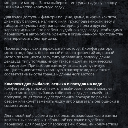
мощности мотора. Затем выберите тип судна: надувную лодку
ПВХ или жёстко-корпусную лодку.
Загружается...
Для лодок доступны фильтры по цене, длине, ширине кокпита,
диаметру баллонов, наличию киля, грузоподъёмности, весу и
габаритам сумок, типу транца, материалу пола и другим
характеристикам. Это особенно удобно, когда лодку необходимо
Загружается...
перевозить в автомобиле, хранить в ограниченном пространстве
или переносить без прицепа.
Загружается...
После выбора лодки переходите к мотору. В конфигураторе
можно подобрать бензиновый или электрический лодочный
мотор по мощности, весу, типу управления, запуску, длине
дейдвуда, типу топлива, числу тактов и другим техническим
параметрам. При выборе важно учитывать допустимую
Загружается...
мощность двигателя, указанную в паспорте лодки, а также
соответствие высоты транца и длины ноги мотора.
Загружается...
Комплект для рыбалки, отдыха и поездок на воде
Конфигуратор подойдёт тем, кто выбирает первый комплект
лодка + мотор для рыбалки, собирает лодку для семейных
прогулок, ищет технику для троллинга, поездок по рекам и
Загружается...
озёрам или хочет заменить лодку либо двигатель без ошибки в
совместимости.
Загружается...
Для спокойной рыбалки на небольших водоёмах часто важны
компактные размеры, небольшой вес лодки и удобство
перевозки. Для поездок с пассажирами, большим количеством