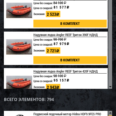
84 100
Цена без скидки:
a
81 577
c
Цена со скидкой:
2 523
Экономия
c
Надувная лодка Angler REEF Тритон 390F НДНД
90 700
Цена без скидки:
a
87 979
c
Цена со скидкой:
2 721
Экономия
c
Надувная лодка Angler REEF Тритон 420F НДНД
98 100
Цена без скидки:
a
95 157
c
Цена со скидкой:
2 943
▼
Экономия
c
ВСЕГО ЭЛЕМЕНТОВ:
794
Надувная лодка Angler Reef Triton Skat
390NDfi(Тритон Скат 390 фальшборт) б/у
▲
Подвесной лодочный мотор Hidea HDF9.9FES PRO