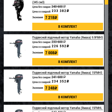
95 000
Цена без скидки:
a
(345 см3)
92 150
c
Цена со скидкой:
240 600
Цена без скидки:
a
233 382
2 850
Экономия
c
Цена со скидкой:
c
7 218
Экономия
c
Надувная лодка Roger (Роджер) Gelium 4300
(высокий борт, пластиковый конус)
Подвесной лодочный мотор Yamaha (Ямаха) 9.9FMHS
225 820
Цена без скидки:
a
233 600
Цена без скидки:
a
219 045
c
Цена со скидкой:
226 592
c
Цена со скидкой:
6 775
Экономия
c
7 008
Экономия
c
Подвесной лодочный мотор Yamaha (Ямаха) 15FMHS
241 600
Цена без скидки:
a
234 352
Загружается...
c
Цена со скидкой:
7 248
Экономия
c
Подвесной лодочный мотор Yamaha (Ямаха) 15FMHL
Загружается...