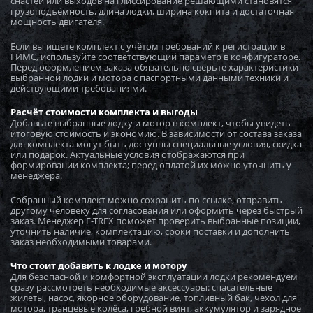
снастей или выходов на глиссирование решающими становятся
грузоподъёмность, длина лодки, ширина кокпита и достаточная
Загружается...
мощность двигателя.
Если вы ищете комплект с учётом требований к регистрации в
Загружается...
ГИМС, используйте соответствующий параметр в конфигураторе.
Перед оформлением заказа обязательно сверьте характеристики
выбранной лодки и мотора с паспортными данными техники и
действующими требованиями.
Загружается...
Расчёт стоимости комплекта и выгоды
Добавьте выбранные лодку и мотор в комплект, чтобы увидеть
итоговую стоимость и экономию. В зависимости от состава заказа
Загружается...
для комплекта могут быть доступны специальные условия, скидка
или подарок. Актуальные условия отображаются при
формировании комплекта; перед оплатой их можно уточнить у
менеджера.
Загружается...
Собранный комплект можно сохранить по ссылке, отправить
другому человеку для согласования или оформить через быстрый
заказ. Менеджер E-TREX поможет проверить выбранные позиции,
Загружается...
уточнить наличие, комплектацию, сроки поставки и дополнить
заказ необходимыми товарами.
Что стоит добавить к лодке и мотору
Загружается...
Для безопасной и комфортной эксплуатации лодки рекомендуем
сразу рассмотреть необходимые аксессуары: спасательные
жилеты, насос, якорное оборудование, топливный бак, чехол для
мотора, транцевые колёса, гребной винт, аккумулятор и зарядное
Загружается...