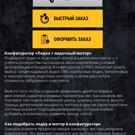
Загружается...
Загружается...
Конфигуратор «Лодка + лодочный мотор»
Загружается...
Подберите лодку и лодочный мотор в одном комплекте — с
учётом количества пассажиров, веса снаряжения, условий
эксплуатации и бюджета. Конфигуратор E-TREX помогает сузить
выбор среди надувных лодок ПВХ, корпусных лодок, бензиновых
Загружается...
и электрических лодочных моторов, а затем рассчитать
стоимость собранного комплекта.
Вместо того чтобы отдельно сравнивать десятки лодок и
Загружается...
двигателей, задайте основные параметры: вес пассажиров, вес
поклажи, тип лодки, желаемую длину, ширину кокпита, высоту
транца, допустимую мощность мотора и другие характеристики.
Система покажет подходящие варианты, которые можно
Загружается...
добавить в комплект и сравнить между собой.
Как подобрать лодку и мотор в конфигураторе
Сначала укажите предполагаемую нагрузку: вес пассажиров и
Загружается...
снаряжения. Это важный параметр для выбора размера лодки и