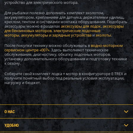
устройство для электрического мотора.
Для рыбалки полезно дополнить комплект эхолотом,
аккумулятором, креплением для датчика, держателями удилищ,
Загружается...
креслом, тентом и системами монтажа оборудования. Подобрать
аксессуары можно в разделах
аксессуары для лодок
,
аксессуары
для бензиновых моторов
,
электрические лодочные
Загружается...
моторы
,
аккумуляторы и зарядные устройства
и
эхолоты
.
После покупки технику можно обслуживать в
водно-моторном
сервисном центре «007»
. Здесь выполняют техническое
обслуживание, диагностику, обкатку лодочных моторов,
Загружается...
установку дополнительного оборудования и подготовку техники
к сезону.
Загружается...
Соберите свой комплект лодка + мотор в конфигураторе E-TREX и
получите понятный выбор под реальные условия эксплуатации,
нагрузку и бюджет.
Загружается...
Загружается...
О НАС
УДОБНО
Загружается...