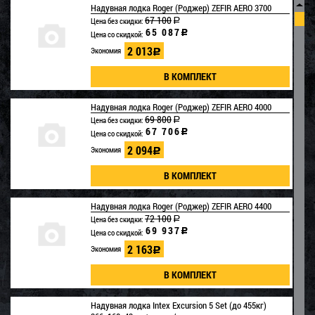
▲
Надувная лодка Roger (Роджер) ZEFIR AERO 3700
67 100
Цена без скидки:
a
65 087
c
Цена со скидкой:
2 013
Экономия
c
Надувная лодка Roger (Роджер) ZEFIR AERO 4000
69 800
Цена без скидки:
a
67 706
c
Цена со скидкой:
2 094
Экономия
c
Надувная лодка Roger (Роджер) ZEFIR AERO 4400
72 100
Цена без скидки:
a
69 937
c
Цена со скидкой:
2 163
Экономия
c
Надувная лодка Intex Excursion 5 Set (до 455кг)