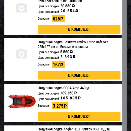
366х168х43см + весла/насос
20 880
Цена без скидки:
a
20 254
c
Цена со скидкой:
626
Экономия
c
Надувная лодка Bestway Hydro-Force Raft Set
255х127 см с вёслами и насосом
5 560
Цена без скидки:
a
5 393
c
Цена со скидкой:
167
Экономия
c
Надувная лодка ORCA Argo 440нд
109 160
Цена без скидки:
a
105 885
c
Цена со скидкой:
3 275
Экономия
c
Надувная лодка Angler REEF Тритон 360F НДНД