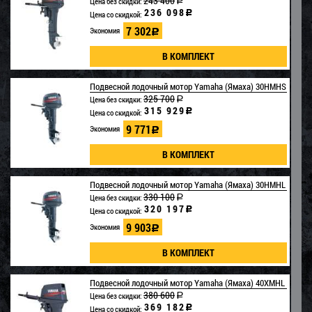
243 400
Цена без скидки:
a
236 098
c
Цена со скидкой:
7 302
Экономия
c
Загружается...
Подвесной лодочный мотор Yamaha (Ямаха) 30HMHS
325 700
Цена без скидки:
a
315 929
c
Цена со скидкой:
9 771
Экономия
c
Загружается...
Подвесной лодочный мотор Yamaha (Ямаха) 30HMHL
330 100
Цена без скидки:
a
320 197
c
Цена со скидкой:
9 903
Экономия
c
Загружается...
Подвесной лодочный мотор Yamaha (Ямаха) 40XMHL
380 600
Цена без скидки:
a
369 182
c
Цена со скидкой: