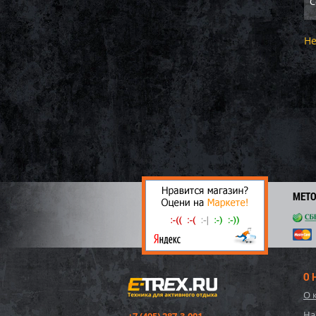
С
Не
МЕТ
О 
О 
На