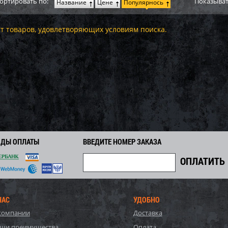
ортировать по:
Показыват
Название
Цене
Популярнось
т товаров, удовлетворяющих условиям поиска.
ОДЫ ОПЛАТЫ
ВВЕДИТЕ НОМЕР ЗАКАЗА
НАС
УДОБНО
компании
Доставка
ши преимущества
Оплата