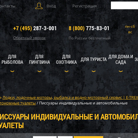
онтакты
Вход
Регистрация
пн-сб
+7 (495)
287-3-001
8 (800)
775-83-01
вс
Обратный звонок
По России бесплатный
ДЛЯ
ДЛЯ
ДЛЯ
ДЛЯ ДОМА И
ДЛЯ ТУРИСТА
Э
РЫБОЛОВА
ПИНГВИНА
ОХОТНИКА
САДА
Лодки, лодочные моторы, рыбалка и водно-моторный сервис | E-TRE
тономные туалеты
/
Писсуары индивидуальные и автомобильные
ИССУАРЫ ИНДИВИДУАЛЬНЫЕ И АВТОМОБИ
УАЛЕТЫ