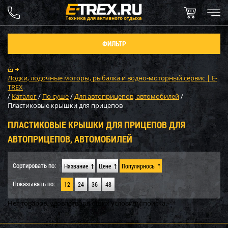
ФИЛЬТР
Лодки, лодочные моторы, рыбалка и водно-моторный сервис | E-
TREX
/
Каталог
/
По суше
/
Для автоприцепов, автомобилей
/
Пластиковые крышки для прицепов
ПЛАСТИКОВЫЕ КРЫШКИ ДЛЯ ПРИЦЕПОВ ДЛЯ
АВТОПРИЦЕПОВ, АВТОМОБИЛЕЙ
Сортировать по:
Название
Цене
Популярнось
Показывать по:
12
24
36
48
Нет товаров, удовлетворяющих условиям поиска.