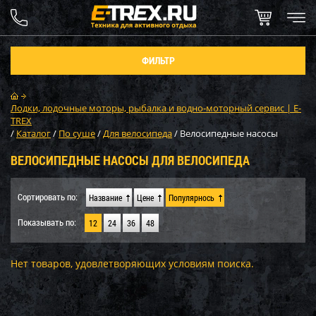
ФИЛЬТР
Лодки, лодочные моторы, рыбалка и водно-моторный сервис | E-
TREX
/
Каталог
/
По суше
/
Для велосипеда
/
Велосипедные насосы
ВЕЛОСИПЕДНЫЕ НАСОСЫ ДЛЯ ВЕЛОСИПЕДА
Сортировать по:
Название
Цене
Популярнось
Показывать по:
12
24
36
48
Нет товаров, удовлетворяющих условиям поиска.