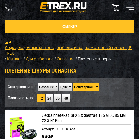
ФИЛЬТР
Лодки, лодочные моторы, рыбалка и водно-моторный сервис | E-
TREX
/
Каталог
/
Для рыболова
/
Оснастка
/
Плетеные шнуры
ПЛЕТЕНЫЕ ШНУРЫ ОСНАСТКА
Сортировать по:
Название
Цене
Популярнось
Показывать по:
12
24
36
48
Леска плетеная SFX 8X желтая 135 м 0.285 мм
22.3 кг PE 3
00-00167457
Артикул:
930
₽