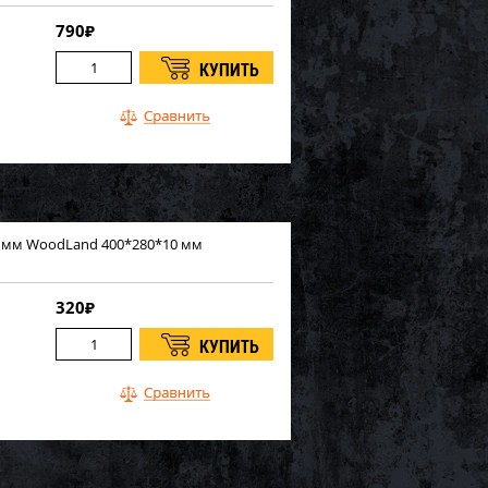
790
₽
0 мм WoodLand 400*280*10 мм
320
₽