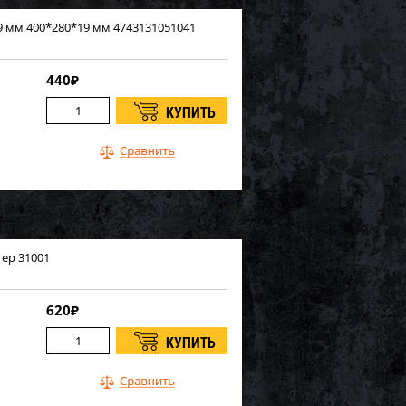
 мм 400*280*19 мм 4743131051041
440
₽
ер 31001
620
₽