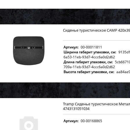
Сиденье туристическое CAMP 420х39
Артикул:
00-00011811
Ширина габарит упаковки, см:
9135d1
6a53-11eb-93d7-4ccc6a0d2d62
Длина габарит упаковки, см:
5cb6671
709a-11eb-93d7-4ccc6a0d2d62
Высота габарит упаковки, см:
aa84ae9
71d8-11eb-93d7-4ccc6a0d2d62
Вес брутто с упаковкой, кг:
cf24c682-6
11eb-93d7-4ccc6a0d2d62
Tramp Сиденье туристическое Метал
4743131051034
Артикул:
00-00168865