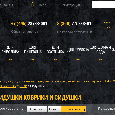
онтакты
Вход
Регистрация
пн-сб
+7 (495)
287-3-001
8 (800)
775-83-01
вс
Обратный звонок
По России бесплатный
ДЛЯ
ДЛЯ
ДЛЯ
ДЛЯ ДОМА И
ДЛЯ ТУРИСТА
Э
РЫБОЛОВА
ПИНГВИНА
ОХОТНИКА
САДА
Лодки, лодочные моторы, рыбалка и водно-моторный сервис | E-TRE
врики и сидушки
/
Сидушки
ИДУШКИ КОВРИКИ И СИДУШКИ
ортировать по:
Показыват
Название
Цене
Популярнось