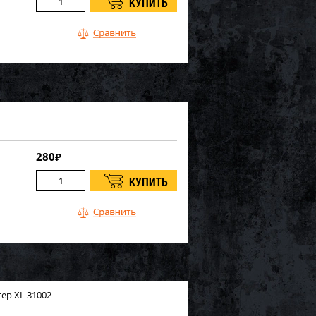
280
₽
ер XL 31002