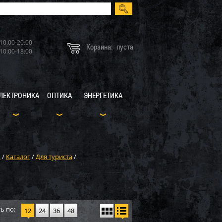
10:00-20:00
Корзина:
пуста
10:00-18:00
ЛЕКТРОНИКА
ОПТИКА
ЭНЕРГЕТИКА
X
/
Каталог
/
Для туриста
/
ь по:
12
24
36
48