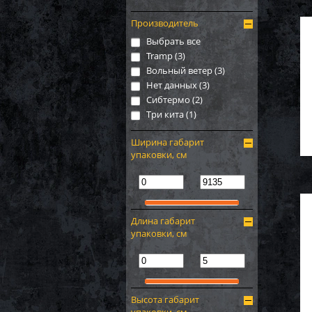
Производитель
Выбрать все
Tramp (
3
)
Вольный ветер (
3
)
Нет данных (
3
)
Сибтермо (
2
)
Три кита (
1
)
Ширина габарит
упаковки, см
Длина габарит
упаковки, см
Высота габарит