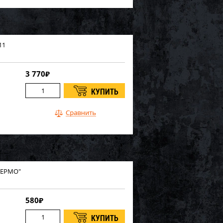
11
3 770
₽
ТЕРМО"
580
₽