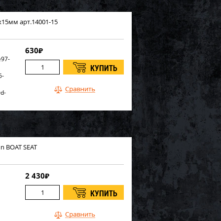
х15мм арт.14001-15
630
₽
97-
6-
d-
d48-
n BOAT SEAT
2 430
₽