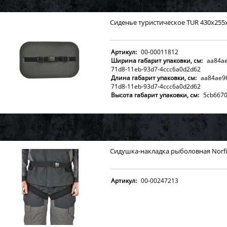
Сиденье туристическое TUR 430х255
Артикул:
00-00011812
Ширина габарит упаковки, см:
aa84ae
71d8-11eb-93d7-4ccc6a0d2d62
Длина габарит упаковки, см:
aa84ae9
71d8-11eb-93d7-4ccc6a0d2d62
Высота габарит упаковки, см:
5cb6670
709a-11eb-93d7-4ccc6a0d2d62
Вес брутто с упаковкой, кг:
f9596d20-6
11eb-93d7-4ccc6a0d2d62
Сидушка-накладка рыболовная Norfi
Артикул:
00-00247213