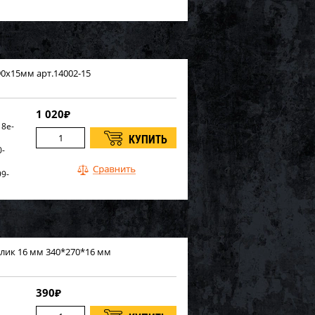
0х15мм арт.14002-15
1 020
₽
8e-
0-
9-
d47-
лик 16 мм 340*270*16 мм
390
₽