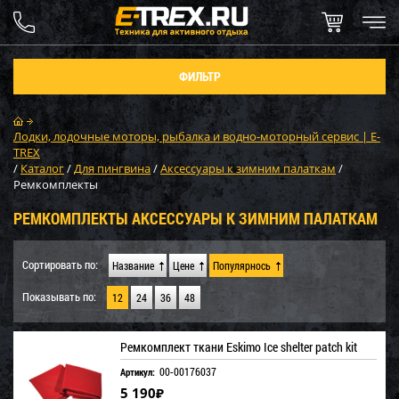
ФИЛЬТР
Лодки, лодочные моторы, рыбалка и водно-моторный сервис | E-
TREX
/
Каталог
/
Для пингвина
/
Аксессуары к зимним палаткам
/
Ремкомплекты
РЕМКОМПЛЕКТЫ АКСЕССУАРЫ К ЗИМНИМ ПАЛАТКАМ
Сортировать по:
Название
Цене
Популярнось
Показывать по:
12
24
36
48
Ремкомплект ткани Eskimo Ice shelter patch kit
00-00176037
Артикул:
5 190
₽