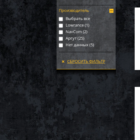
Производитель
Выбрать все
Lowrance (
1
)
NavCom (
2
)
Аргут (
25
)
Нет данных (
5
)
СБРОСИТЬ ФИЛЬТР