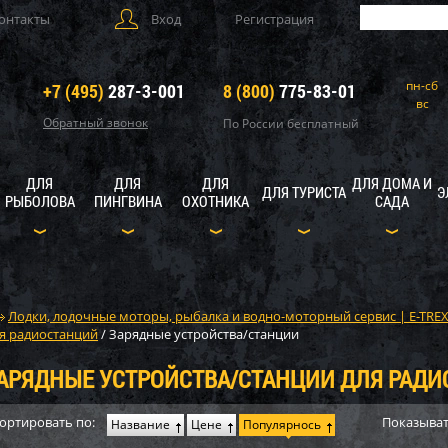
онтакты
Вход
Регистрация
пн-сб
+7 (495)
287-3-001
8 (800)
775-83-01
вс
Обратный звонок
По России бесплатный
ДЛЯ
ДЛЯ
ДЛЯ
ДЛЯ ДОМА И
ДЛЯ ТУРИСТА
Э
РЫБОЛОВА
ПИНГВИНА
ОХОТНИКА
САДА
Лодки, лодочные моторы, рыбалка и водно-моторный сервис | E-TRE
я радиостанций
/
Зарядные устройства/станции
АРЯДНЫЕ УСТРОЙСТВА/СТАНЦИИ ДЛЯ РАД
ортировать по:
Показыват
Название
Цене
Популярнось