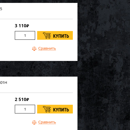
45
3 110
₽
301Н
2 510
₽