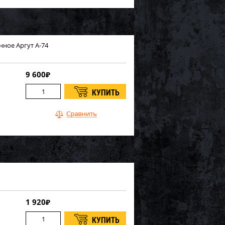
ное Аргут А-74
9 600
₽
1 920
₽