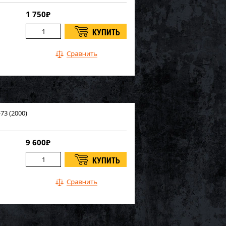
1 750
₽
73 (2000)
9 600
₽