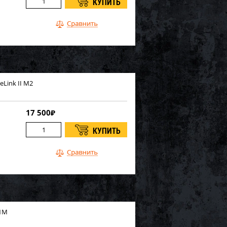
Link II M2
17 500
₽
01М