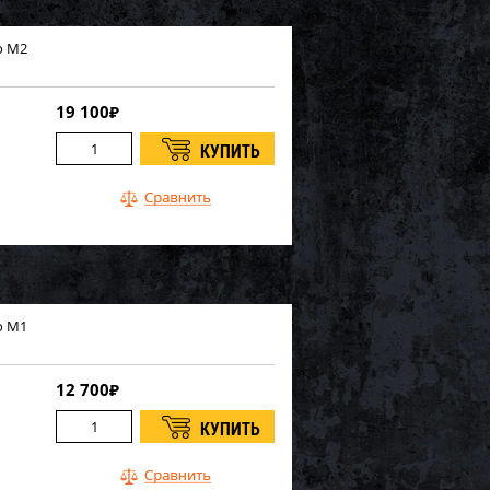
o M2
19 100
₽
o M1
12 700
₽