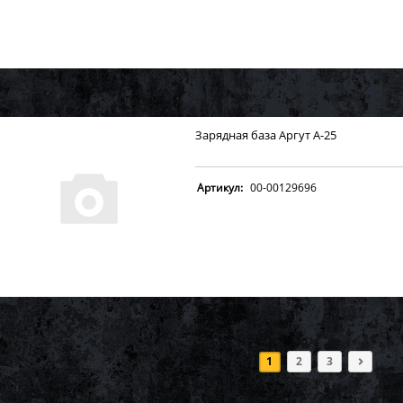
Зарядная база Аргут А-25
Артикул:
00-00129696
1
2
3