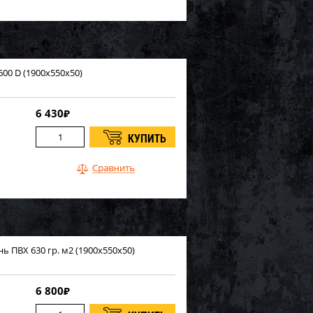
600 D (1900х550х50)
6 430
₽
нь ПВХ 630 гр. м2 (1900х550х50)
6 800
₽