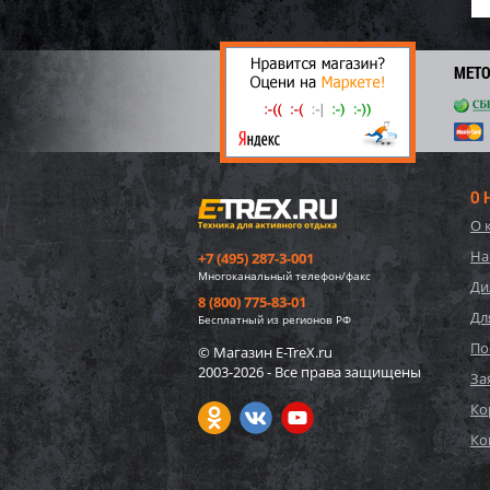
МЕТ
О 
О 
На
+7 (495) 287-3-001
Многоканальный телефон/факс
Ди
8 (800) 775-83-01
Дл
Бесплатный из регионов РФ
По
© Магазин E-TreX.ru
2003-2026 - Все права защищены
За
Ко
Ко