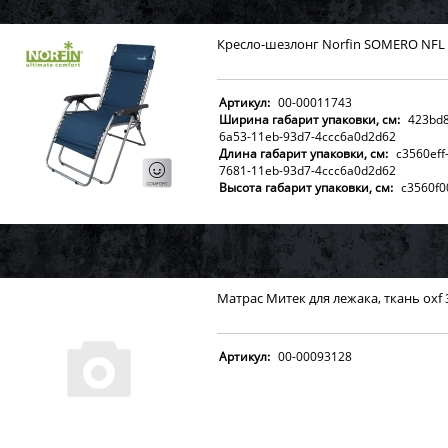
Кресло-шезлонг Norfin SOMERO NFL 
Артикул:
00-00011743
Ширина габарит упаковки, см:
423bd8
6a53-11eb-93d7-4ccc6a0d2d62
Длина габарит упаковки, см:
c3560eff
7681-11eb-93d7-4ccc6a0d2d62
Высота габарит упаковки, см:
c3560f0
7681-11eb-93d7-4ccc6a0d2d62
Вес брутто с упаковкой, кг:
c3560f01-7
11eb-93d7-4ccc6a0d2d62
Матрас Митек для лежака, ткань oxf 
Артикул:
00-00093128