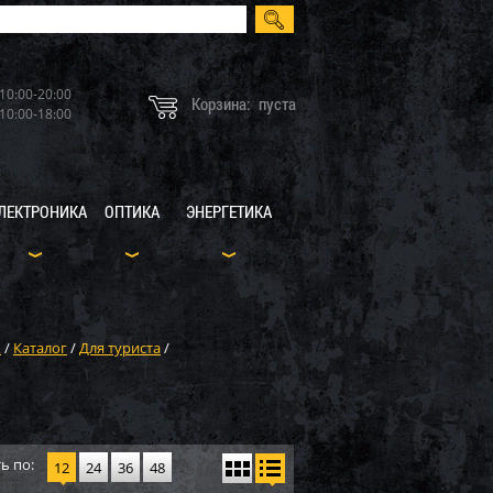
10:00-20:00
Корзина:
пуста
10:00-18:00
ЛЕКТРОНИКА
ОПТИКА
ЭНЕРГЕТИКА
X
/
Каталог
/
Для туриста
/
ь по:
12
24
36
48