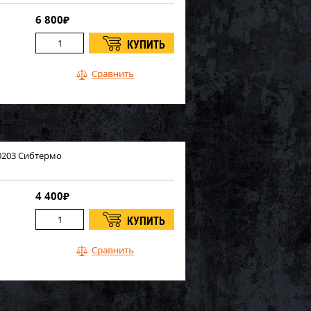
6 800
₽
0203 Сибтермо
4 400
₽