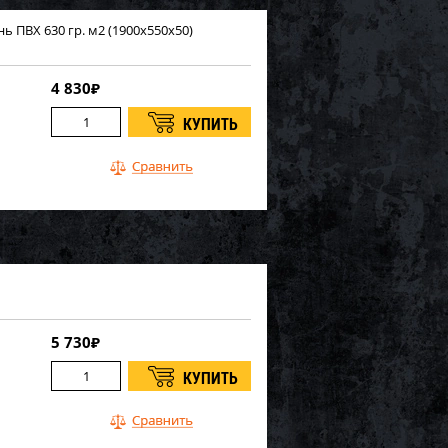
нь ПВХ 630 гр. м2 (1900х550х50)
4 830
₽
5 730
₽