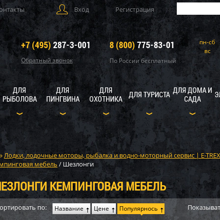
онтакты
Вход
Регистрация
пн-сб
+7 (495)
287-3-001
8 (800)
775-83-01
вс
Обратный звонок
По России бесплатный
ДЛЯ
ДЛЯ
ДЛЯ
ДЛЯ ДОМА И
ДЛЯ ТУРИСТА
Э
РЫБОЛОВА
ПИНГВИНА
ОХОТНИКА
САДА
Лодки, лодочные моторы, рыбалка и водно-моторный сервис | E-TRE
мпинговая мебель
/
Шезлонги
ЕЗЛОНГИ КЕМПИНГОВАЯ МЕБЕЛЬ
ортировать по:
Показыват
Название
Цене
Популярнось