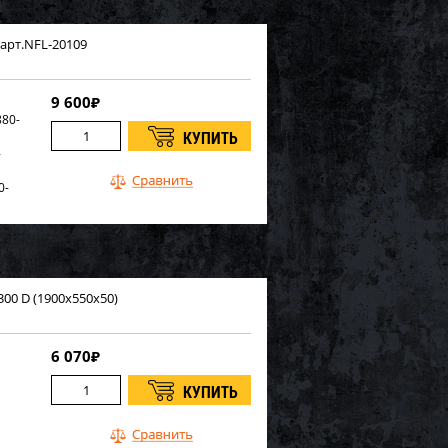
арт.NFL-20109
9 600
₽
80-
-
0-
681-
300 D (1900х550х50)
6 070
₽