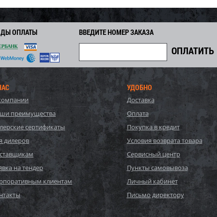
ОДЫ ОПЛАТЫ
ВВЕДИТЕ НОМЕР ЗАКАЗА
НАС
УДОБНО
компании
Доставка
ши преимущества
Оплата
лерские сертификаты
Покупка в кредит
я дилеров
Условия возврата товара
ставщикам
Сервисный центр
явка на тендер
Пункты самовывоза
рпоративным клиентам
Личный кабинет
нтакты
Письмо директору