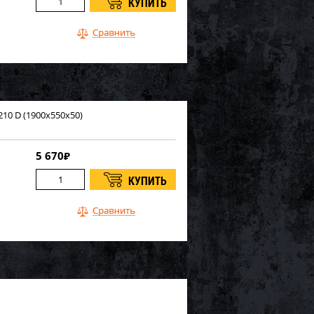
210 D (1900х550х50)
5 670
₽