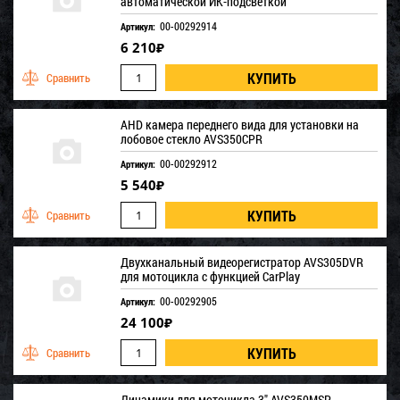
автоматической ИК-подсветкой
00-00292914
Артикул:
6 210
₽
AHD камера переднего вида для установки на
лобовое стекло AVS350CPR
00-00292912
Артикул:
5 540
₽
Двухканальный видеорегистратор AVS305DVR
для мотоцикла с функцией CarPlay
00-00292905
Артикул:
24 100
₽
Динамики для мотоцикла 3" AVS350MSP