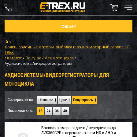
ФИЛЬТР
Лодки, лодочные моторы, рыбалка и водно-моторный сервис | E-
TREX
/
Каталог
/
По суше
/
Для мотоцикла
/
Аудиосистемы/видеорегистраторы
АУДИОСИСТЕМЫ/ВИДЕОРЕГИСТРАТОРЫ ДЛЯ
МОТОЦИКЛА
Сортировать по:
Название
Цене
Популярнось
Показывать по:
12
24
36
48
Боковая камера заднего / переднего вида
AVS360CPR с переключателем HD и AHD и