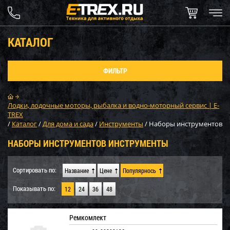
КАТАЛОГ
ФИЛЬТР
Лодки, лодочные моторы, рыбалка и водно-моторный сервис | E-
TREX
/
Каталог
/
Для дома и сада
/
Инструменты
/
Наборы инструментов
НАБОРЫ ИНСТРУМЕНТОВ ИНСТРУМЕНТЫ
Сортировать по:
Название
Цене
Популярнось
Показывать по:
12
24
36
48
Ремкомлект