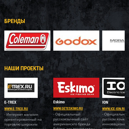
БРЕНДЫ
НАШИ ПРОЕКТЫ
Eskimo
E-TREX
ION
WWW.GETESKIMO.RU
WWW.E-TREX.RU
WWW.ICE-ION.RU
- Официальный
- Официальный
- Интернет магазин
русскоязычный сайт
русском языке
ориентированный на
американскго бренда
инновационно
торговлю широким
Eskimo, где представлен
электрического