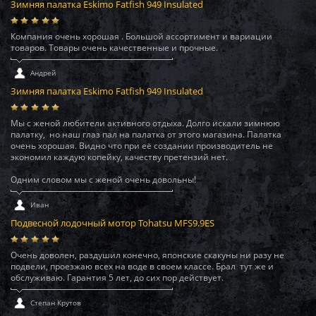
Зимняя палатка Eskimo Fatfish 949 Insulated
Компания очень хорошая . Большой ассортимент и вариации
товаров. Товары очень качественные и прочные.
Андрей
Зимняя палатка Eskimo Fatfish 949 Insulated
Мы с женой любители активного отдыха. Долго искали зимнюю
палатку, но наш глаз пал на палатка от этого магазина. Палатка
очень хорошая. Видно что при её создании производитель не
экономил каждую копейку, качеству претензий нет.
Одним словом мы с женой очень довольны!
Иван
Подвесной лодочный мотор Tohatsu MFS9.9ES
Очень доволен, раздушил конечно, японские скакуны ни разу не
подвели, проезжаю всех на воде в своем классе. Брал тут же и
обслуживаю. Гарантия 5 лет, до сих пор действует.
Степан Крутов