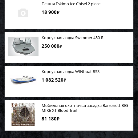
Пешня Eskimo Ice Chisel 2 piece
18 900
₽
Корпусная лодка Swimmer 450-R
250 000
₽
Корпусная лодка WINboat R53
1 082 520
₽
Мобильная охотничья засидка Barronett BIG
MIKE XT Blood Trail
81 180
₽