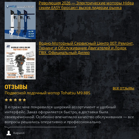
Революция 2026 — Электрические моторы Hidea
серии EASY бросают вызов лидерам рынка
Водно-Моторный Сервисный Центр 007: Ремонт,
Тюнинг и Обслуживание Двигателей и Лодок
ПВХ. Официальный Дилер
ОТЗЫВЫ
все отзывы
Подвесной лодочный мотор Tohatsu M9.8BS
В е-трекс мне понравился широкий ассортимент и удобный
интерфейс. Заказ оформляется быстро, а доставка была
своевременной. Особенно впечатлило качество обслуживания — все
вопросы решались оперативно и профессионально.
Кирилл