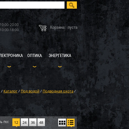
10:00-20:00
Корзина:
пуста
10:00-18:00
ЛЕКТРОНИКА
ОПТИКА
ЭНЕРГЕТИКА
X
/
Каталог
/
Под водой
/
Подводная охота
/
ь по:
12
24
36
48