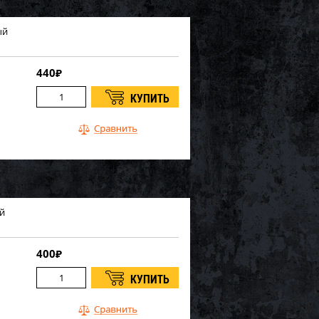
ый
440
₽
ый
400
₽