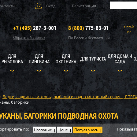
онтакты
Вход
Регистрация
пн-сб
+7 (495)
287-3-001
8 (800)
775-83-01
вс
Обратный звонок
По России бесплатный
ДЛЯ
ДЛЯ
ДЛЯ
ДЛЯ ДОМА И
ДЛЯ ТУРИСТА
Э
РЫБОЛОВА
ПИНГВИНА
ОХОТНИКА
САДА
Лодки, лодочные моторы, рыбалка и водно-моторный сервис | E-TRE
каны, багорики
УКАНЫ, БАГОРИКИ ПОДВОДНАЯ ОХОТА
ортировать по:
Показыват
Название
Цене
Популярнось