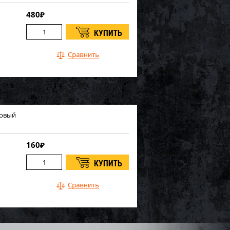
480
₽
новый
160
₽