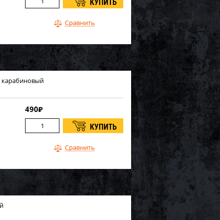
ти карабиновый
490
₽
ый