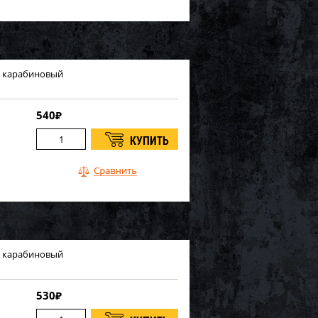
ти карабиновый
540
₽
ти карабиновый
530
₽