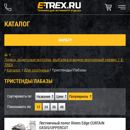
КАТАЛОГ
ФИЛЬТР
Лодки, лодочные моторы, рыбалка и водно-моторный сервис | E-
TREX
/
Каталог
/
Для охотника
/
Тристенды/Лабазы
ТРИСТЕНДЫ/ЛАБАЗЫ
Сортировать по:
Название
Цене
Популярнось
Показывать по:
12
24
36
48
Лестничный полог Rivers Edge CURTAIN
OASIS/UPPERCUT