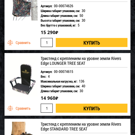
00-00074626
Артикул:
30
Ширина габарит упаковки, см:
50
Длина габарит упаковки, см:
30
Высота габарит упаковки, см:
5
Вес брутто с упаковкой, кг:
15 290
₽
Тристенд с креплением на уровне земли Rivers
Edge LOUNGER TREE SEAT
00-00074615
Артикул:
4
Вес:
136
Максимальная нагрузка, кг:
40
Ширина габарит упаковки, см:
30
Длина габарит упаковки, см:
14 960
₽
Тристенд с креплением на уровне земли Rivers
Edge STANDARD TREE SEAT