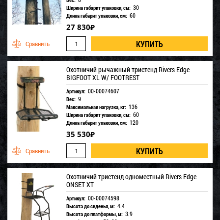
30
Ширина габарит упаковки, см:
60
Длина габарит упаковки, см:
27 830
₽
Охотничий рычажный тристенд Rivers Edge
BIGFOOT XL W/ FOOTREST
00-00074607
Артикул:
9
Вес:
136
Максимальная нагрузка, кг:
60
Ширина габарит упаковки, см:
120
Длина габарит упаковки, см:
35 530
₽
Охотничий тристенд одноместный Rivers Edge
ONSET XT
00-00074598
Артикул:
4.4
Высота до сиденья, м:
3.9
Высота до платформы, м: