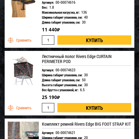
00-00074616
Артикул:
1.8
Вес:
136
Максимальная нагрузка, кг:
40
Ширина габарит упаковки, см:
30
Длина габарит упаковки, см:
11 440
₽
Лестничный полог Rivers Edge CURTAIN
PERIMETER POD
00-00074623
Артикул:
30
Ширина габарит упаковки, см:
50
Длина габарит упаковки, см:
30
Высота габарит упаковки, см:
6.5
Вес брутто с упаковкой, кг:
25 190
₽
Комплект ремней Rivers Edge BIG FOOT STRAP KIT
00-00074621
Артикул:
20
Ширина габарит упаковки, см: