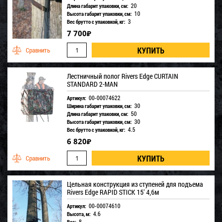
20
Длина габарит упаковки, см:
10
Высота габарит упаковки, см:
3
Вес брутто с упаковкой, кг:
7 700
₽
Лестничный полог Rivers Edge CURTAIN
STANDARD 2-MAN
00-00074622
Артикул:
30
Ширина габарит упаковки, см:
50
Длина габарит упаковки, см:
30
Высота габарит упаковки, см:
4.5
Вес брутто с упаковкой, кг:
6 820
₽
Цельная конструкция из ступеней для подъема
Rivers Edge RAPID STICK 15' 4,6м
00-00074610
Артикул:
4.6
Высота, м:
8
Вес: