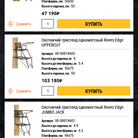
50х30
Платформа, см:
53
Высота сиденья, см:
47 190
₽
Охотничий тристенд одноместный Rivers Edge
UPPERCUT
00-00074603
Артикул:
6
Высота до сиденья, м:
5.4
Высота до платформы, м:
50х75
Платформа, см:
50
Высота сиденья, см:
103 180
₽
Охотничий тристенд одноместный Rivers Edge
JUMBO JACK
00-00074602
Артикул:
4.9
Высота до сиденья, м:
4.3
Высота до платформы, м:
66х75
Платформа, см: