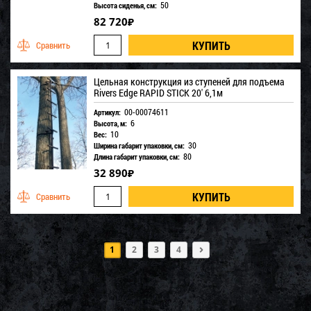
50
Высота сиденья, см:
82 720
₽
Цельная конструкция из ступеней для подъема
Rivers Edge RAPID STICK 20' 6,1м
00-00074611
Артикул:
6
Высота, м:
10
Вес:
30
Ширина габарит упаковки, см:
80
Длина габарит упаковки, см:
32 890
₽
1
2
3
4