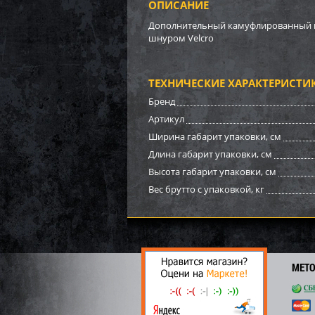
ОПИСАНИЕ
Кост
маск
Дополнительный камуфлированный пол
ткань
шнуром Velcro
3 29
49
ТЕХНИЧЕСКИЕ ХАРАКТЕРИСТИ
Бренд
Артикул
Ширина габарит упаковки, см
Длина габарит упаковки, см
Высота габарит упаковки, см
Вес брутто с упаковкой, кг
МЕТ
Кост
маск
ткань