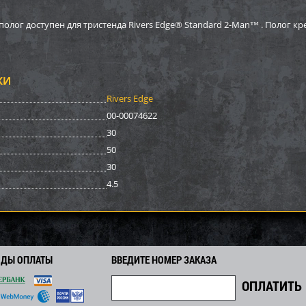
юм зимний
Костюм зимний
Костюм 
ировочный Метель
маскировочный Метель
маскиро
ог доступен для тристенда Rivers Edge® Standard 2-Man™ . Полог кре
 Бязь цвет Белый...
ткань Шелк цвет Белый...
ткань Ше
2 797
2 006
0
2 360
2 360
i
i
i
i
i
3
354
354
Экономия
Экономия
i
i
i
КИ
Rivers Edge
00-00074622
30
50
30
4.5
ОДЫ ОПЛАТЫ
ВВЕДИТЕ НОМЕР ЗАКАЗА
юм зимний
Костюм зимний
Костюм 
ировочный Метель
маскировочный Метель
маскиро
 Бязь цвет Клякса...
ткань Шелк цвет Клякса...
ткань Ше