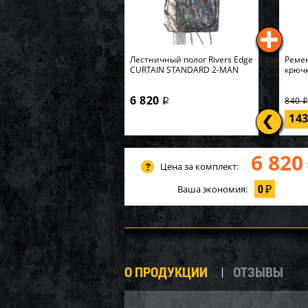
Лестничный полог Rivers Edge
Ремен
CURTAIN STANDARD 2-MAN
крючк
6 820
840
i
14
6 820
Цена за комплект:
0
Ваша экономия:
₽
О ПРОДУКЦИИ
ОТЗЫВЫ