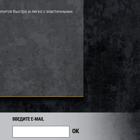
зимний
Костюм зимний
вочный Метель
маскировочный Метель
пится быстро и легко с эластичными
лк цвет Белый...
ткань Бязь цвет Клякса...
2 006
2 804
3 150
i
i
i
346
Экономия
Экономия
i
ВВЕДИТЕ E-MAIL
зимний
Костюм зимний
вочный Метель
маскировочный Метель
лк цвет Клякса...
ткань Бязь цвет Кусты...