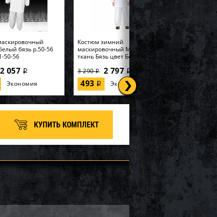
маскировочный
Костюм зимний
елый бязь р.50-56
маскировочный Метель
1-50-56
ткань Бязь цвет Белый...
2 057
2 797
3 290
i
i
i
493
Экономия
Экономия
i
КУПИТЬ КОМПЛЕКТ