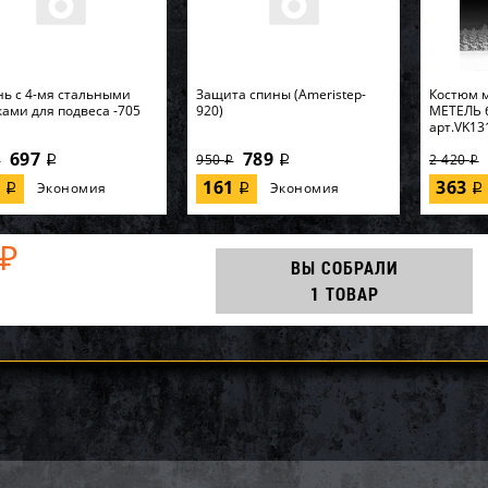
ь с 4-мя стальными
Защита спины (Ameristep-
Костюм 
ами для подвеса -705
920)
МЕТЕЛЬ б
арт.VK13
697
789
950
2 420
i
i
i
i
i
3
161
363
Экономия
Экономия
i
i
i
₽
ВЫ СОБРАЛИ
1 ТОВАР