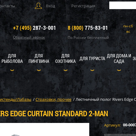
онтакты
Вход
Регистрация
пн-сб
+7 (495)
287-3-001
8 (800)
775-83-01
вс
Обратный звонок
По России бесплатный
ДЛЯ
ДЛЯ
ДЛЯ
ДЛЯ ДОМА И
ДЛЯ ТУРИСТА
Э
РЫБОЛОВА
ПИНГВИНА
ОХОТНИКА
САДА
истенды/Лабазы
/
Страховки, прочее
/
Лестничный полог Rivers Edge
RS EDGE CURTAIN STANDARD 2-MAN
00-000
Артикул: