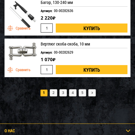
Багор, 130-240 мм
00-00282636
Артикул:
2 220
₽
Вертлюг скоба-скоба, 10 мм
00-00282629
Артикул:
1 070
₽
1
2
3
4
5
О НАС