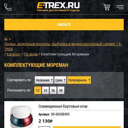
ФИЛЬТР
Лодки, лодочные моторы, рыбалка и водно-моторный сервис | E-
TREX
/
Каталог
/
По воде
/
Комплектующие Мореман
КОМПЛЕКТУЮЩИЕ МОРЕМАН
Сортировать по:
Название
Цене
Популярнось
Показывать по:
12
24
36
48
Совмещенные бортовые огни
00-00308495
Артикул:
2 130
₽