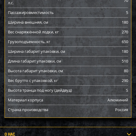
70
л.с.
Пассажировместимость
5
Ширина внешняя, см
180
Вес снаряжённой лодки, кг
270
Грузоподъемность, кг
650
Ширина габарит упаковки, см
180
Длина габарит упаковки, см
510
Высота габарит упаковки, см
80
Вес брутто с упаковкой, кг
290
Высота транца под ногу (дейдвуд)
S
Материал корпуса
Алюминий
Страна производства
Россия
О НАС