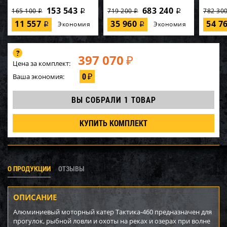
153 543
683 240
165 100
719 200
782 30
i
i
i
i
11 557
35 960
54 7
Экономия
Экономия
i
i
397 070
₽
Цена за комплект:
0
Ваша экономия:
₽
ВЫ СОБРАЛИ
1 ТОВАР
КУПИТЬ КОМПЛЕКТ
О ПРОДУКЦИИ
ОТЗЫВЫ
ОПИСАНИЕ
Алюминиевый моторный катер Тактика-460 предназначен для
прогулок, рыбной ловли и охоты на реках и озерах при волне