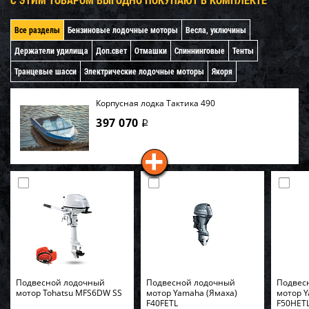
Все разделы
Бензиновые лодочные моторы
Весла, уключины
Держатели удилища
Доп.свет
Отмашки
Спиннинговые
Тенты
Транцевые шасси
Электрические лодочные моторы
Якоря
Корпусная лодка Тактика 490
397 070
i
Подвесной лодочный
Подвесной лодочный
Подвес
мотор Tohatsu MFS6DW SS
мотор Yamaha (Ямаха)
мотор Y
F40FETL
F50HET