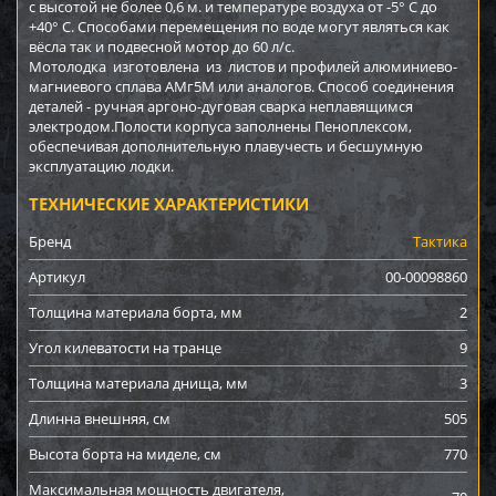
с высотой не более 0,6 м. и температуре воздуха от -5° С до
+40° С. Способами перемещения по воде могут являться как
вёсла так и подвесной мотор до 60 л/с.
Мотолодка изготовлена из листов и профилей алюминиево-
магниевого сплава АМг5М или аналогов. Способ соединения
деталей - ручная аргоно-дуговая сварка неплавящимся
электродом.Полости корпуса заполнены Пеноплексом,
обеспечивая дополнительную плавучесть и бесшумную
эксплуатацию лодки.
ТЕХНИЧЕСКИЕ ХАРАКТЕРИСТИКИ
Бренд
Тактика
Артикул
00-00098860
Толщина материала борта, мм
2
Угол килеватости на транце
9
Толщина материала днища, мм
3
Длинна внешняя, см
505
Высота борта на миделе, см
770
Максимальная мощность двигателя,