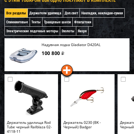
Все разделы
Держатели удилища
Доп.свет
Накладки, накладки-сумки
Спиннинговые
Тенты
Транцевые шасси
Флагштоки
Электрические лодочные моторы
Эхолоты
Якоря
Надувная лодка Gladiator D420AL
100 800
i
Держатель удилища Rod
Держатель 0230 (BK -
Держате
Tube черный Railblaza 02-
Черный) Badger
Черный
4118-11