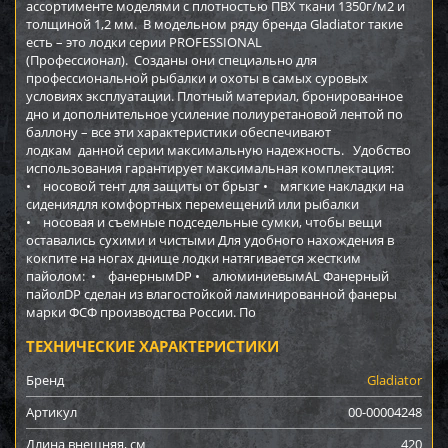
ассортименте моделями с плотностью ПВХ ткани 1350г/м2 и
толщиной 1,2 мм. В модельном ряду бренда Gladiator такие
есть – это лодки серии PROFESSIONAL
(Профессионал). Созданы они специально для
профессиональной рыбалки и охоты в самых суровых
условиях эксплуатации. Плотный материал, бронированное
дно и дополнительное усиление полиуретановой лентой по
баллону – все эти характеристики обеспечивают
лодкам данной серии максимальную надежность. Удобство
использования гарантирует максимальная комплектация:
• носовой тент для защиты от брызг • мягкие накладки на
сидениядля комфортных перемещений или рыбалки
• носовая и съемные подседельные сумки, чтобы вещи
оставались сухими и чистыми Для удобного нахождения в
кокпите на ногах днище лодки натягивается жестким
пайолом: • фанернымDP • алюминиевымAL Фанерный
пайолDP сделан из влагостойкой ламинированной фанеры
марки ФСФ производства России. По
ТЕХНИЧЕСКИЕ ХАРАКТЕРИСТИКИ
Бренд
Gladiator
Артикул
00-00004248
Длина внешняя, см
420