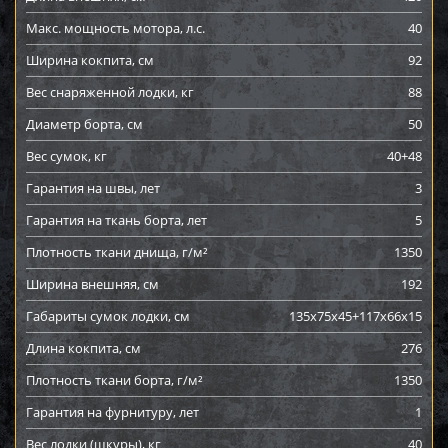
Макс. мощность мотора, л.с.
40
Ширина кокпита, см
92
Вес снаряженной лодки, кг
88
Диаметр борта, см
50
Вес сумок, кг
40+48
Гарантия на швы, лет
3
Гарантия на ткань борта, лет
5
Плотность ткани днища, г/м²
1350
Ширина внешняя, см
192
Габариты сумок лодки, см
135x75x45+117x66x15
Длина кокпита, см
276
Плотность ткани борта, г/м²
1350
Гарантия на фурнитуру, лет
1
Вес лодки (шкуры), кг
40