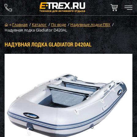
Главная
/
Каталог
/
По воде
/
Надувные лодки ПВХ
/
Надувная лодка Gladiator D420AL
НАДУВНАЯ ЛОДКА GLADIATOR D420AL