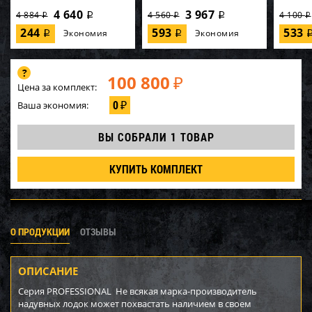
4 640
3 967
4 884
4 560
4 100
i
i
i
i
i
244
593
533
Экономия
Экономия
i
i
100 800
₽
Цена за комплект:
0
Ваша экономия:
₽
ВЫ СОБРАЛИ
1 ТОВАР
КУПИТЬ КОМПЛЕКТ
О ПРОДУКЦИИ
ОТЗЫВЫ
ОПИСАНИЕ
Серия PROFESSIONAL Не всякая марка-производитель
надувных лодок может похвастать наличием в своем