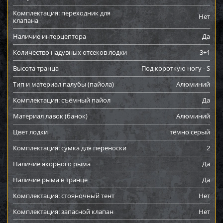
Комплектация: переходник для
Нет
клапана
Наличие интерцептора
Да
Количество надувных отсеков лодки
3+1
Высота транца
Под короткую ногу - S
Тип и материал палубы (пайола)
Алюминий
Комплектация: съёмный пайол
Да
Материал лавок (банок)
Алюминий
Цвет лодки
тёмно серый
Комплектация: сумка для переноски
2
Наличие якорного рыма
Да
Наличие рыма в транце
Да
Комплектация: стояночный тент
Нет
Комплектация: запасной клапан
Нет