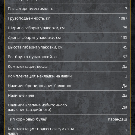
Пассажировместимость
7
Грузоподъемность, кг
1087
Ширина габарит упаковки, см
75
Длина габарит упаковки, см
135
Высота габарит упаковки, см
45
Вес брутто с упаковкой, кг
92
Комплектация: весла
Да
Комплектация: накладки на лавки
2
Наличие бронирования баллонов
Да
Наличие киля
Да
Наличие клапана избыточного
Да
давления (аварийного)
Тип кормовых булей
Карандаш
Комплектация: подвесная сумка на
2
лавку