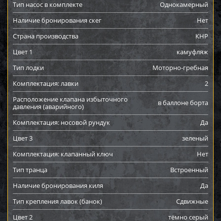
Тип насос в комплекте
Однокамерный
Наличие бронирования скег
Нет
Страна производства
КНР
Цвет 1
камуфляж
Тип лодки
Моторно-гребная
Комплектация: лавки
2
Расположение клапана избыточного
в баллоне борта
давления (аварийного)
Комплектация: носовой рундук
Да
Цвет 3
зеленый
Комплектация: клапанный ключ
Нет
Тип транца
Встроенный
Наличие бронирования киля
Да
Тип крепления лавок (банок)
Сдвижные
Цвет 2
тёмно серый