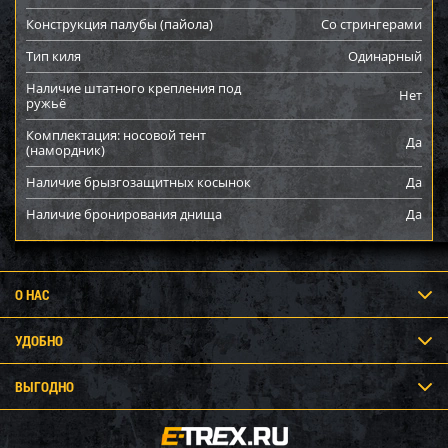
Конструкция палубы (пайола)
Со стрингерами
Тип киля
Одинарный
Наличие штатного крепления под
Нет
ружьё
Комплектация: носовой тент
Да
(намордник)
Наличие брызгозащитных косынок
Да
Наличие бронирования днища
Да
О НАС
УДОБНО
ВЫГОДНО