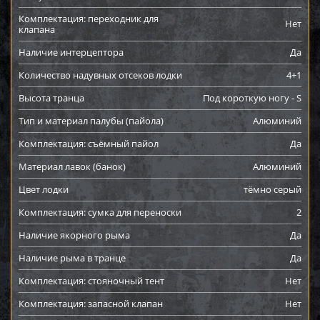
Комплектация: переходник для
Нет
клапана
Наличие интерцептора
Да
Количество надувных отсеков лодки
4+1
Высота транца
Под короткую ногу - S
Тип и материал палубы (пайола)
Алюминий
Комплектация: съёмный пайол
Да
Материал лавок (банок)
Алюминий
Цвет лодки
тёмно серый
Комплектация: сумка для переноски
2
Наличие якорного рыма
Да
Наличие рыма в транце
Да
Комплектация: стояночный тент
Нет
Комплектация: запасной клапан
Нет