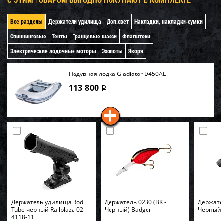
Все разделы
Держатели удилища
Доп.свет
Накладки, накладки-сумки
Спиннинговые
Тенты
Транцевые шасси
Флагштоки
Электрические лодочные моторы
Эхолоты
Якоря
Надувная лодка Gladiator D450AL
113 800
i
Держатель удилища Rod
Держатель 0230 (BK -
Держате
Tube черный Railblaza 02-
Черный) Badger
Черный
4118-11