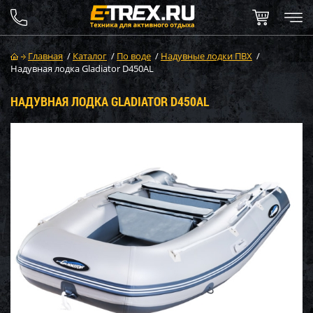
Главная
/
Каталог
/
По воде
/
Надувные лодки ПВХ
/
Надувная лодка Gladiator D450AL
НАДУВНАЯ ЛОДКА GLADIATOR D450AL