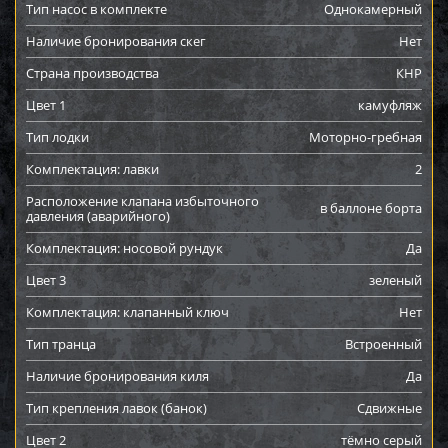
Тип насос в комплекте
Однокамерный
Наличие бронирования скег
Нет
Страна производства
КНР
Цвет 1
камуфляж
Тип лодки
Моторно-гребная
Комплектация: лавки
2
Расположение клапана избыточного
в баллоне борта
давления (аварийного)
Комплектация: носовой рундук
Да
Цвет 3
зеленый
Комплектация: клапанный ключ
Нет
Тип транца
Встроенный
Наличие бронирования киля
Да
Тип крепления лавок (банок)
Сдвижные
Цвет 2
тёмно серый