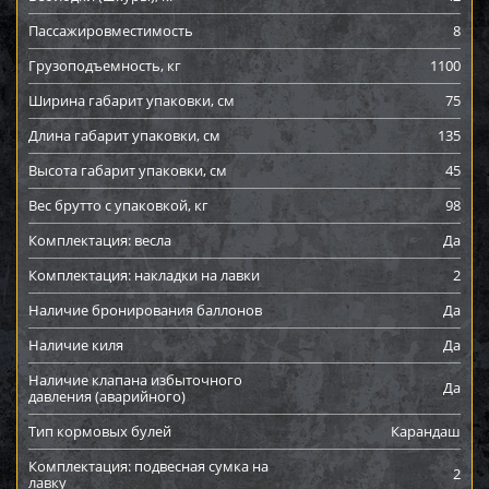
Пассажировместимость
8
Грузоподъемность, кг
1100
Ширина габарит упаковки, см
75
Длина габарит упаковки, см
135
Высота габарит упаковки, см
45
Вес брутто с упаковкой, кг
98
Комплектация: весла
Да
Комплектация: накладки на лавки
2
Наличие бронирования баллонов
Да
Наличие киля
Да
Наличие клапана избыточного
Да
давления (аварийного)
Тип кормовых булей
Карандаш
Комплектация: подвесная сумка на
2
лавку