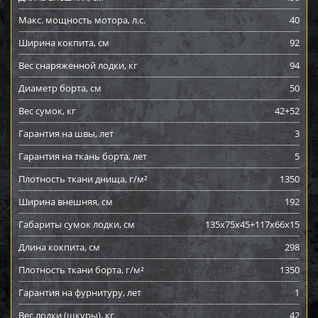
Макс. мощность мотора, л.с.
40
Ширина кокпита, см
92
Вес снаряженной лодки, кг
94
Диаметр борта, см
50
Вес сумок, кг
42+52
Гарантия на швы, лет
3
Гарантия на ткань борта, лет
5
Плотность ткани днища, г/м²
1350
Ширина внешняя, см
192
Габариты сумок лодки, см
135x75x45+117x66x15
Длина кокпита, см
298
Плотность ткани борта, г/м²
1350
Гарантия на фурнитуру, лет
1
Вес лодки (шкуры), кг
42