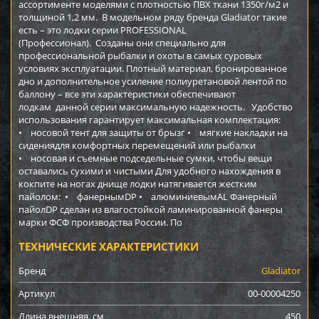
ассортименте моделями с плотностью ПВХ ткани 1350г/м2 и
толщиной 1,2 мм. В модельном ряду бренда Gladiator такие
есть – это лодки серии PROFESSIONAL
(Профессионал). Созданы они специально для
профессиональной рыбалки и охоты в самых суровых
условиях эксплуатации. Плотный материал, бронированное
дно и дополнительное усиление полиуретановой лентой по
баллону – все эти характеристики обеспечивают
лодкам данной серии максимальную надежность. Удобство
использования гарантирует максимальная комплектация:
• носовой тент для защиты от брызг • мягкие накладки на
сидениядля комфортных перемещений или рыбалки
• носовая и съемные подседельные сумки, чтобы вещи
оставались сухими и чистыми Для удобного нахождения в
кокпите на ногах днище лодки натягивается жестким
пайолом: • фанернымDP • алюминиевымAL Фанерный
пайолDP сделан из влагостойкой ламинированной фанеры
марки ФСФ производства России. По
ТЕХНИЧЕСКИЕ ХАРАКТЕРИСТИКИ
Бренд
Gladiator
Артикул
00-00004250
Длина внешняя, см
450