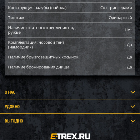
Конструкция палубы (пайола)
Со стрингерами
Тип киля
Одинарный
Наличие штатного крепления под
Нет
ружьё
Комплектация: носовой тент
Да
(намордник)
Наличие брызгозащитных косынок
Да
Наличие бронирования днища
Да
О НАС
УДОБНО
ВЫГОДНО