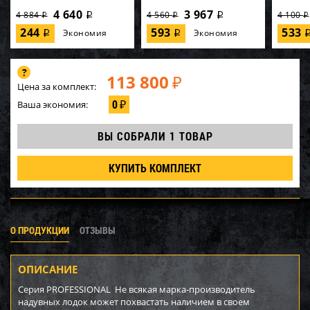
4 640
3 967
4 884
4 560
4 100
i
i
i
i
i
244
593
533
Экономия
Экономия
i
i
113 800
₽
Цена за комплект:
0
Ваша экономия:
₽
ВЫ СОБРАЛИ
1 ТОВАР
КУПИТЬ КОМПЛЕКТ
О ПРОДУКЦИИ
ОТЗЫВЫ
ОПИСАНИЕ
Серия PROFESSIONAL Не всякая марка-производитель
надувных лодок может похвастать наличием в своем